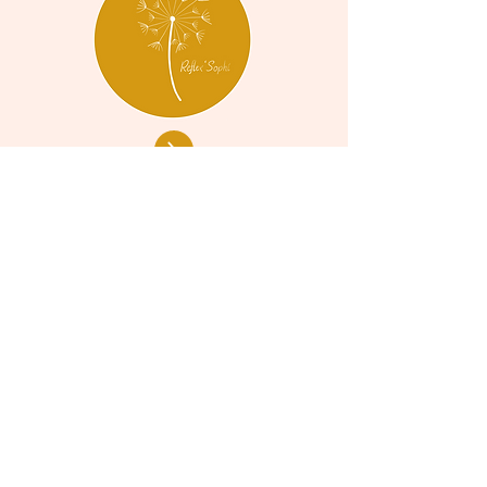
« J'aime définir la réflexothérapie comme
un coup de pouce qui réveille les forces de
guérison présentes en chacun de nous »
Offrir un BON CADEAU
Formations certifiantes
2014
Méthode Originale Ingham®
2017 Approche Thaïlandaise de la
Réflexologie